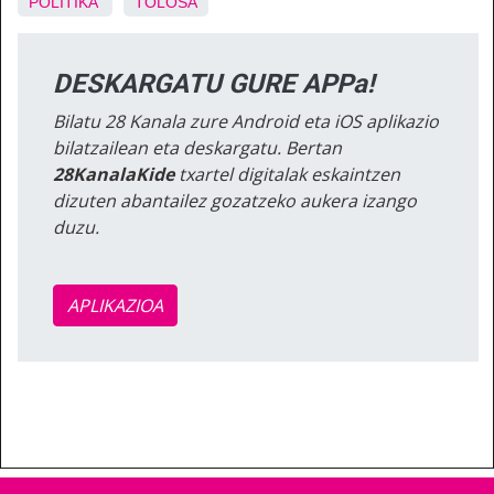
POLITIKA
TOLOSA
DESKARGATU GURE APPa!
Bilatu 28 Kanala zure Android eta iOS aplikazio
bilatzailean eta deskargatu. Bertan
28KanalaKide
txartel digitalak eskaintzen
dizuten abantailez gozatzeko aukera izango
duzu.
APLIKAZIOA