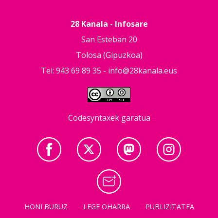
28 Kanala - Infosare
San Esteban 20
Tolosa (Gipuzkoa)
Tel: 943 69 89 35 -
info@28kanala.eus
Codesyntaxek garatua
HONI BURUZ
LEGE OHARRA
PUBLIZITATEA