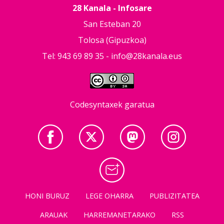
28 Kanala - Infosare
San Esteban 20
Tolosa (Gipuzkoa)
Tel: 943 69 89 35 -
info@28kanala.eus
Codesyntaxek garatua
HONI BURUZ
LEGE OHARRA
PUBLIZITATEA
ARAUAK
HARREMANETARAKO
RSS