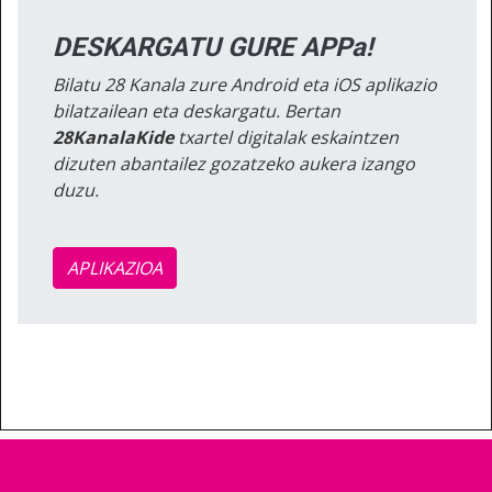
DESKARGATU GURE APPa!
Bilatu 28 Kanala zure Android eta iOS aplikazio
bilatzailean eta deskargatu. Bertan
28KanalaKide
txartel digitalak eskaintzen
dizuten abantailez gozatzeko aukera izango
duzu.
APLIKAZIOA