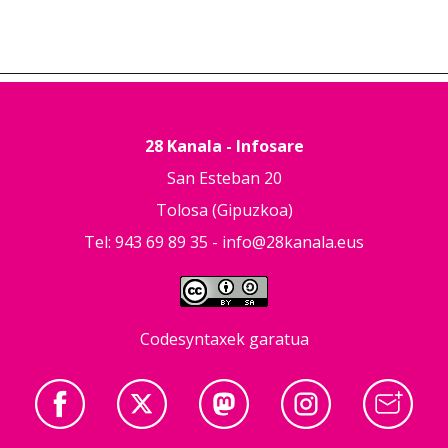
28 Kanala - Infosare
San Esteban 20
Tolosa (Gipuzkoa)
Tel: 943 69 89 35 -
info@28kanala.eus
Codesyntaxek garatua