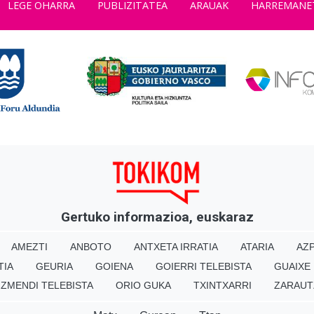
LEGE OHARRA
PUBLIZITATEA
ARAUAK
HARREMANE
Gertuko informazioa, euskaraz
AMEZTI
ANBOTO
ANTXETA IRRATIA
ATARIA
AZP
TIA
GEURIA
GOIENA
GOIERRI TELEBISTA
GUAIXE
IZMENDI TELEBISTA
ORIO GUKA
TXINTXARRI
ZARAUT