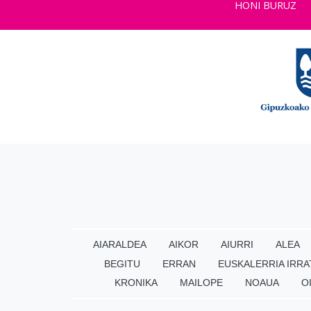
HONI BURUZ
AIARALDEA
AIKOR
AIURRI
ALEA
BEGITU
ERRAN
EUSKALERRIA IRRA
KRONIKA
MAILOPE
NOAUA
O