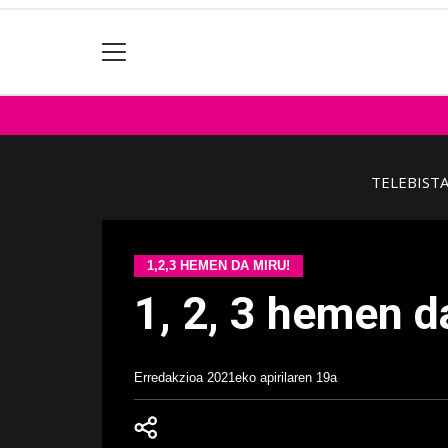
TELEBIST
1,2,3 HEMEN DA MIRU!
1, 2, 3 hemen da
Erredakzioa
2021eko apirilaren 19a