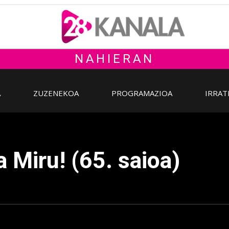
NAHIERAN
A
ZUZENEKOA
PROGRAMAZIOA
IRRAT
 Miru! (65. saioa)