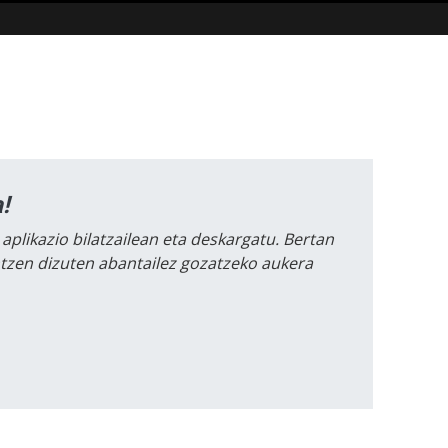
!
 aplikazio bilatzailean eta deskargatu. Bertan
intzen dizuten abantailez gozatzeko aukera