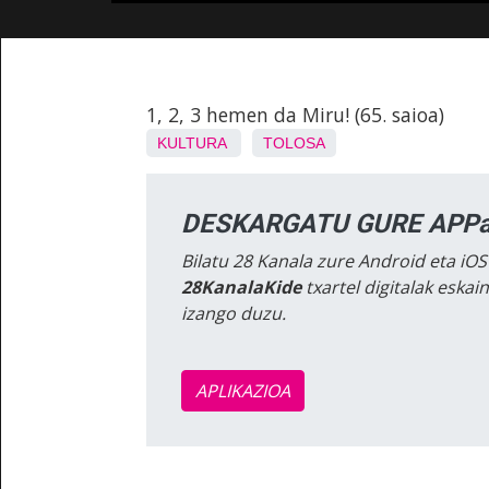
1, 2, 3 hemen da Miru! (65. saioa)
KULTURA
TOLOSA
DESKARGATU GURE APPa
Bilatu 28 Kanala zure Android eta iOS
28KanalaKide
txartel digitalak eska
izango duzu.
APLIKAZIOA