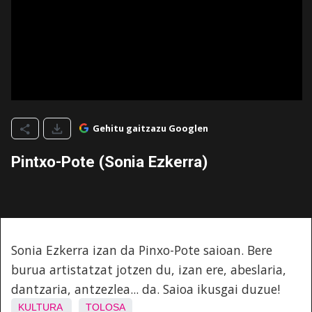
Gehitu gaitzazu Googlen
Pintxo-Pote (Sonia Ezkerra)
Sonia Ezkerra izan da Pinxo-Pote saioan. Bere
burua artistatzat jotzen du, izan ere, abeslaria,
dantzaria, antzezlea... da. Saioa ikusgai duzue!
KULTURA
TOLOSA