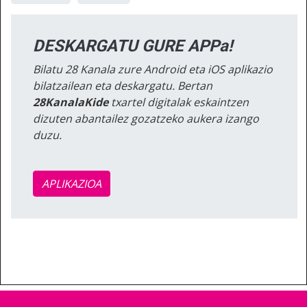
DESKARGATU GURE APPa!
Bilatu 28 Kanala zure Android eta iOS aplikazio
bilatzailean eta deskargatu. Bertan
28KanalaKide
txartel digitalak eskaintzen
dizuten abantailez gozatzeko aukera izango
duzu.
APLIKAZIOA