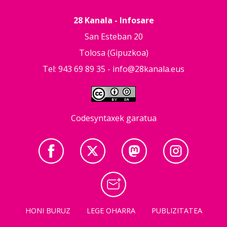
28 Kanala - Infosare
San Esteban 20
Tolosa (Gipuzkoa)
Tel: 943 69 89 35 -
info@28kanala.eus
Codesyntaxek garatua
HONI BURUZ
LEGE OHARRA
PUBLIZITATEA