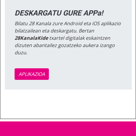
DESKARGATU GURE APPa!
Bilatu 28 Kanala zure Android eta iOS aplikazio
bilatzailean eta deskargatu. Bertan
28KanalaKide
txartel digitalak eskaintzen
dizuten abantailez gozatzeko aukera izango
duzu.
APLIKAZIOA