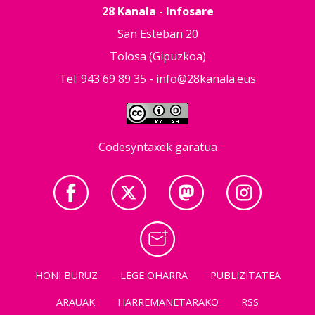
28 Kanala - Infosare
San Esteban 20
Tolosa (Gipuzkoa)
Tel: 943 69 89 35 -
info@28kanala.eus
Codesyntaxek garatua
HONI BURUZ
LEGE OHARRA
PUBLIZITATEA
ARAUAK
HARREMANETARAKO
RSS