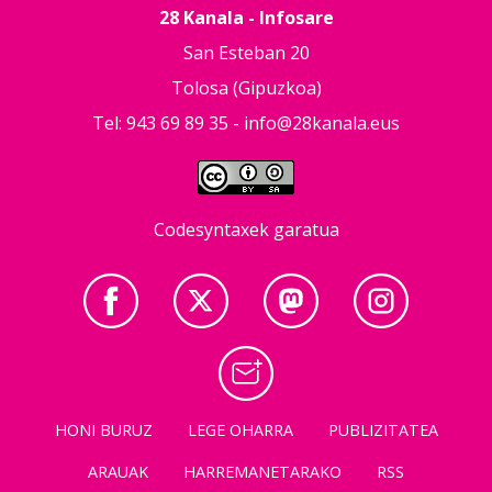
28 Kanala - Infosare
San Esteban 20
Tolosa (Gipuzkoa)
Tel: 943 69 89 35 -
info@28kanala.eus
Codesyntaxek garatua
HONI BURUZ
LEGE OHARRA
PUBLIZITATEA
ARAUAK
HARREMANETARAKO
RSS