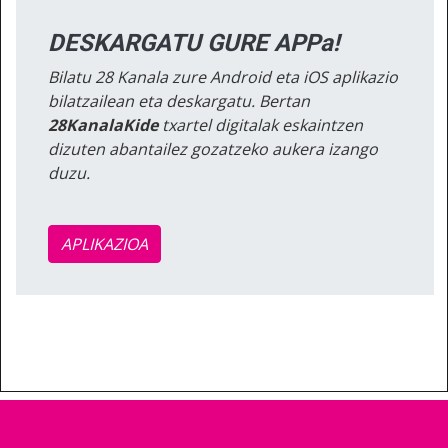
DESKARGATU GURE APPa!
Bilatu 28 Kanala zure Android eta iOS aplikazio
bilatzailean eta deskargatu. Bertan
28KanalaKide
txartel digitalak eskaintzen
dizuten abantailez gozatzeko aukera izango
duzu.
APLIKAZIOA