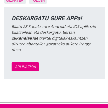
GIZARTEA
TOLOSA
DESKARGATU GURE APPa!
Bilatu 28 Kanala zure Android eta iOS aplikazio
bilatzailean eta deskargatu. Bertan
28KanalaKide
txartel digitalak eskaintzen
dizuten abantailez gozatzeko aukera izango
duzu.
APLIKAZIOA