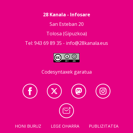
28 Kanala - Infosare
San Esteban 20
Tolosa (Gipuzkoa)
Tel: 943 69 89 35 -
info@28kanala.eus
Codesyntaxek garatua
HONI BURUZ
LEGE OHARRA
PUBLIZITATEA