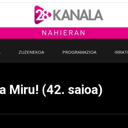
NAHIERAN
A
ZUZENEKOA
PROGRAMAZIOA
IRRAT
a Miru! (42. saioa)