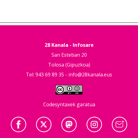
28 Kanala - Infosare
San Esteban 20
Tolosa (Gipuzkoa)
Tel: 943 69 89 35 -
info@28kanala.eus
Codesyntaxek garatua