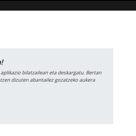
!
 aplikazio bilatzailean eta deskargatu. Bertan
intzen dizuten abantailez gozatzeko aukera