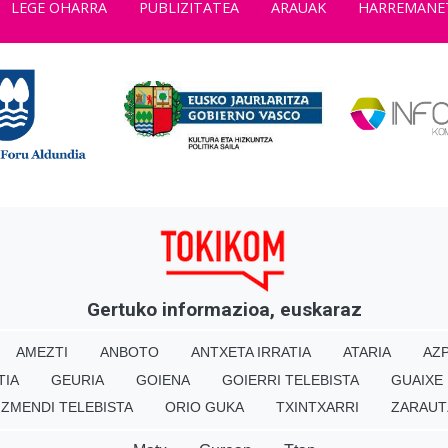
LEGE OHARRA
PUBLIZITATEA
ARAUAK
HARREMANE
Gertuko informazioa, euskaraz
AMEZTI
ANBOTO
ANTXETA IRRATIA
ATARIA
AZP
TIA
GEURIA
GOIENA
GOIERRI TELEBISTA
GUAIXE
IZMENDI TELEBISTA
ORIO GUKA
TXINTXARRI
ZARAUT