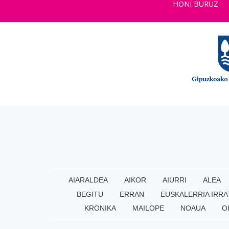
HONI BURUZ
AIARALDEA
AIKOR
AIURRI
ALEA
BEGITU
ERRAN
EUSKALERRIA IRRA
KRONIKA
MAILOPE
NOAUA
O