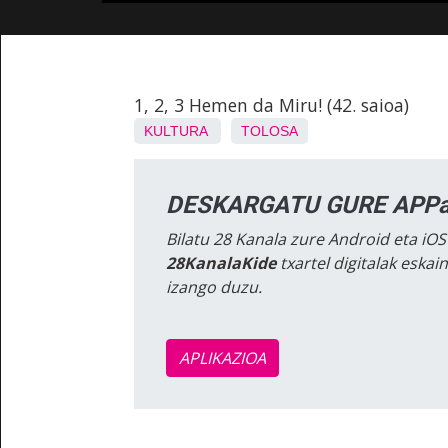
1, 2, 3 Hemen da Miru! (42. saioa)
KULTURA
TOLOSA
DESKARGATU GURE APPa
Bilatu 28 Kanala zure Android eta iOS
28KanalaKide
txartel digitalak eska
izango duzu.
APLIKAZIOA