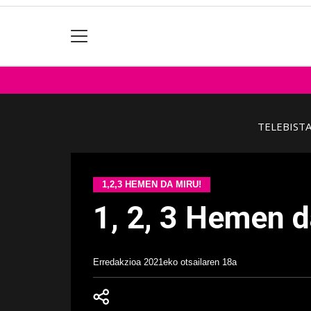
TELEBIST
1,2,3 HEMEN DA MIRU!
1, 2, 3 Hemen d
Erredakzioa
2021eko otsailaren 18a