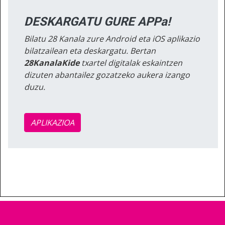
DESKARGATU GURE APPa!
Bilatu 28 Kanala zure Android eta iOS aplikazio
bilatzailean eta deskargatu. Bertan
28KanalaKide
txartel digitalak eskaintzen
dizuten abantailez gozatzeko aukera izango
duzu.
APLIKAZIOA