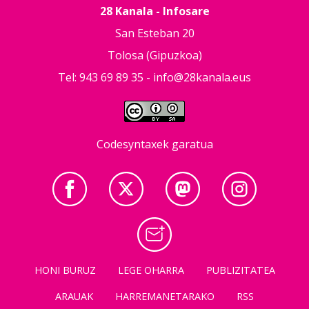
28 Kanala - Infosare
San Esteban 20
Tolosa (Gipuzkoa)
Tel: 943 69 89 35 -
info@28kanala.eus
Codesyntaxek garatua
HONI BURUZ
LEGE OHARRA
PUBLIZITATEA
ARAUAK
HARREMANETARAKO
RSS