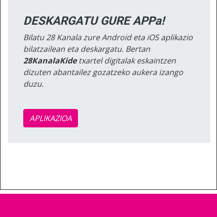
DESKARGATU GURE APPa!
Bilatu 28 Kanala zure Android eta iOS aplikazio
bilatzailean eta deskargatu. Bertan
28KanalaKide
txartel digitalak eskaintzen
dizuten abantailez gozatzeko aukera izango
duzu.
APLIKAZIOA