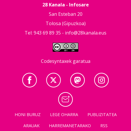
28 Kanala - Infosare
San Esteban 20
Tolosa (Gipuzkoa)
Tel: 943 69 89 35 -
info@28kanala.eus
Codesyntaxek garatua
HONI BURUZ
LEGE OHARRA
PUBLIZITATEA
ARAUAK
HARREMANETARAKO
RSS