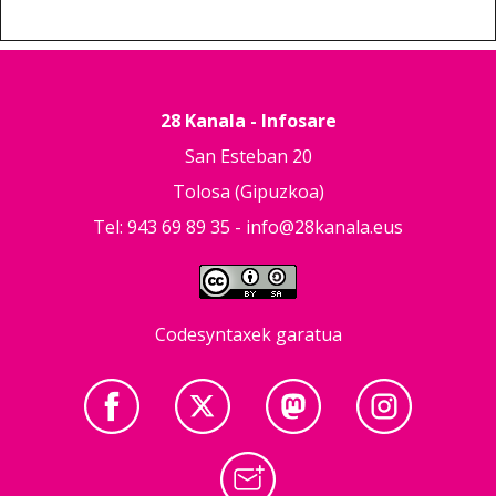
28 Kanala - Infosare
San Esteban 20
Tolosa (Gipuzkoa)
Tel: 943 69 89 35 -
info@28kanala.eus
Codesyntaxek garatua