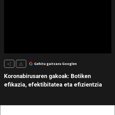
Gehitu gaitzazu Googlen
Koronabirusaren gakoak: Botiken
efikazia, efektibitatea eta efizientzia