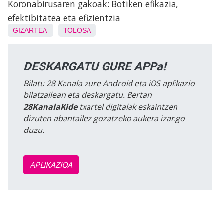
Koronabirusaren gakoak: Botiken efikazia,
efektibitatea eta efizientzia
GIZARTEA
TOLOSA
DESKARGATU GURE APPa!
Bilatu 28 Kanala zure Android eta iOS aplikazio
bilatzailean eta deskargatu. Bertan
28KanalaKide
txartel digitalak eskaintzen
dizuten abantailez gozatzeko aukera izango
duzu.
APLIKAZIOA