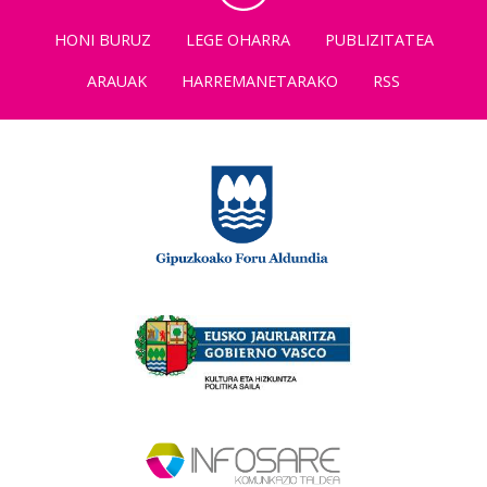
HONI BURUZ
LEGE OHARRA
PUBLIZITATEA
ARAUAK
HARREMANETARAKO
RSS