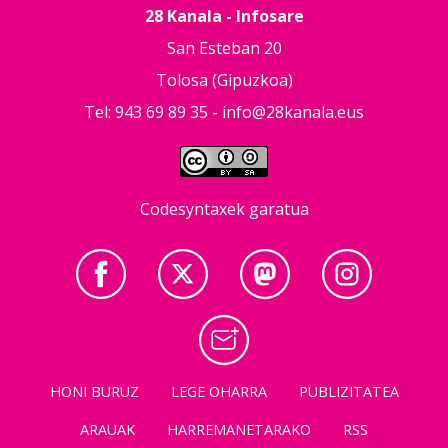
28 Kanala - Infosare
San Esteban 20
Tolosa (Gipuzkoa)
Tel: 943 69 89 35 -
info@28kanala.eus
Codesyntaxek garatua
HONI BURUZ
LEGE OHARRA
PUBLIZITATEA
ARAUAK
HARREMANETARAKO
RSS