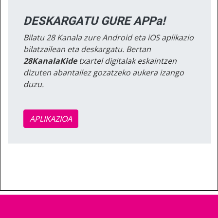
DESKARGATU GURE APPa!
Bilatu 28 Kanala zure Android eta iOS aplikazio
bilatzailean eta deskargatu. Bertan
28KanalaKide
txartel digitalak eskaintzen
dizuten abantailez gozatzeko aukera izango
duzu.
APLIKAZIOA