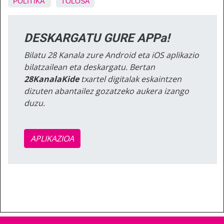
POLITIKA
TOLOSA
DESKARGATU GURE APPa!
Bilatu 28 Kanala zure Android eta iOS aplikazio
bilatzailean eta deskargatu. Bertan
28KanalaKide
txartel digitalak eskaintzen
dizuten abantailez gozatzeko aukera izango
duzu.
APLIKAZIOA