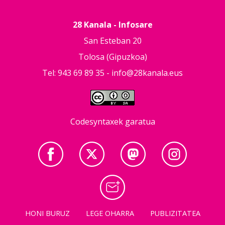
28 Kanala - Infosare
San Esteban 20
Tolosa (Gipuzkoa)
Tel: 943 69 89 35 -
info@28kanala.eus
Codesyntaxek garatua
HONI BURUZ
LEGE OHARRA
PUBLIZITATEA