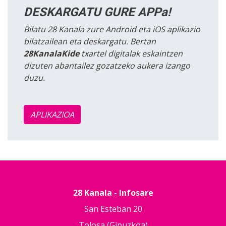
DESKARGATU GURE APPa!
Bilatu 28 Kanala zure Android eta iOS aplikazio
bilatzailean eta deskargatu. Bertan
28KanalaKide
txartel digitalak eskaintzen
dizuten abantailez gozatzeko aukera izango
duzu.
APLIKAZIOA
28 Kanala - Infosare
San Esteban 20
Tolosa (Gipuzkoa)