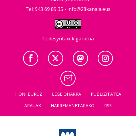
Tel: 943 69 89 35 -
info@28kanala.eus
Codesyntaxek garatua
HONI BURUZ
LEGE OHARRA
PUBLIZITATEA
ARAUAK
HARREMANETARAKO
RSS