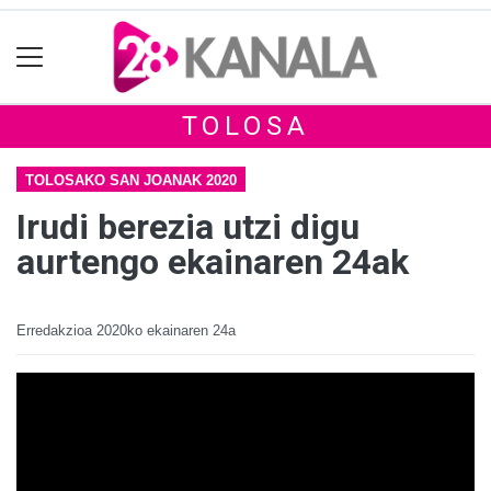
TOLOSA
TOLOSAKO SAN JOANAK 2020
Irudi berezia utzi digu
aurtengo ekainaren 24ak
Erredakzioa
2020ko ekainaren 24a