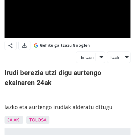
Gehitu gaitzazu Googlen
Entzun
Itzuli
Irudi berezia utzi digu aurtengo
ekainaren 24ak
Iazko eta aurtengo irudiak alderatu ditugu
JAIAK
TOLOSA