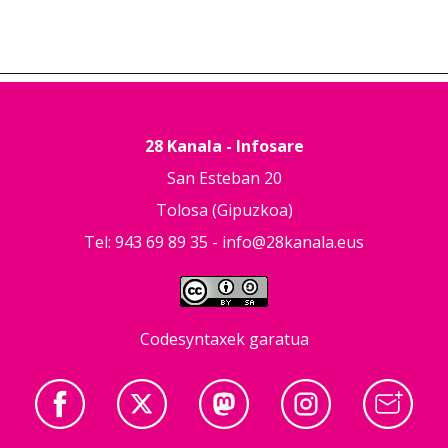
28 Kanala - Infosare
San Esteban 20
Tolosa (Gipuzkoa)
Tel: 943 69 89 35 -
info@28kanala.eus
Codesyntaxek garatua