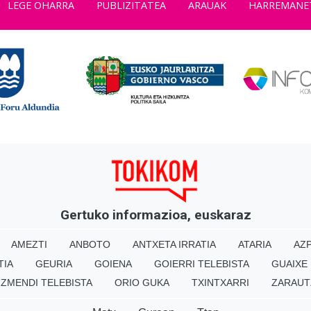
LEGE OHARRA
PUBLIZITATEA
ARAUAK
HARREMANE
Gertuko informazioa, euskaraz
AMEZTI
ANBOTO
ANTXETA IRRATIA
ATARIA
AZP
TIA
GEURIA
GOIENA
GOIERRI TELEBISTA
GUAIXE
IZMENDI TELEBISTA
ORIO GUKA
TXINTXARRI
ZARAUT