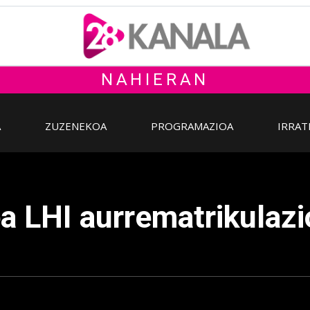
NAHIERAN
A
ZUZENEKOA
PROGRAMAZIOA
IRRAT
a LHI aurrematrikulaz