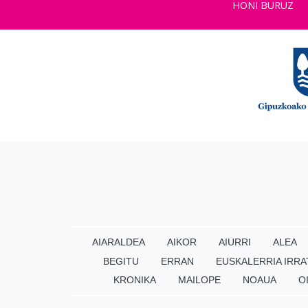
HONI BURUZ
AIARALDEA
AIKOR
AIURRI
ALEA
BEGITU
ERRAN
EUSKALERRIA IRRA
KRONIKA
MAILOPE
NOAUA
O