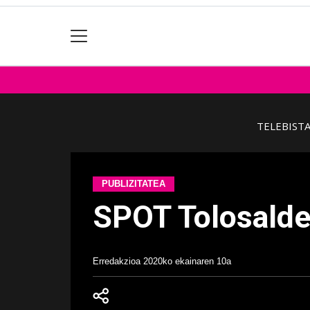
TELEBIST
PUBLIZITATEA
SPOT Tolosalde
Erredakzioa
2020ko ekainaren 10a