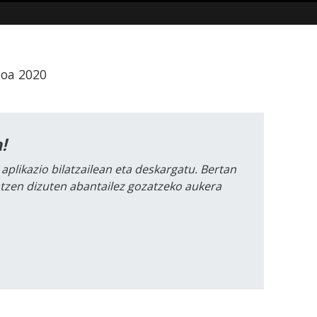
ioa 2020
!
 aplikazio bilatzailean eta deskargatu. Bertan
intzen dizuten abantailez gozatzeko aukera