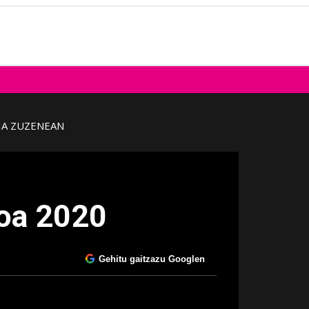
IA ZUZENEAN
ioa 2020
Gehitu gaitzazu Googlen