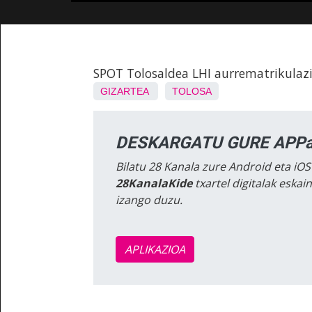
SPOT Tolosaldea LHI aurrematrikulaz
GIZARTEA
TOLOSA
DESKARGATU GURE APPa
Bilatu 28 Kanala zure Android eta iOS
28KanalaKide
txartel digitalak eska
izango duzu.
APLIKAZIOA