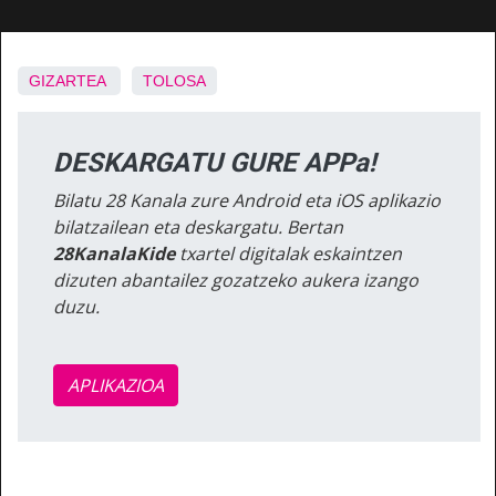
GIZARTEA
TOLOSA
DESKARGATU GURE APPa!
Bilatu 28 Kanala zure Android eta iOS aplikazio
bilatzailean eta deskargatu. Bertan
28KanalaKide
txartel digitalak eskaintzen
dizuten abantailez gozatzeko aukera izango
duzu.
APLIKAZIOA