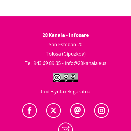
28 Kanala - Infosare
San Esteban 20
Tolosa (Gipuzkoa)
Tel: 943 69 89 35 -
info@28kanala.eus
Codesyntaxek garatua