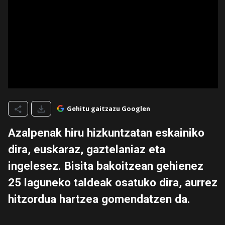
Gehitu gaitzazu Googlen
Azalpenak hiru hizkuntzatan eskainiko
dira, euskaraz, gaztelaniaz eta
ingelesez. Bisita bakoitzean gehienez
25 laguneko taldeak osatuko dira, aurrez
hitzordua hartzea gomendatzen da.