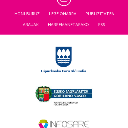
HONI BURUZ
LEGE OHARRA
PUBLIZITATEA
ARAUAK
HARREMANETARAKO
RSS