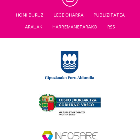
HONI BURUZ
LEGE OHARRA
PUBLIZITATEA
ARAUAK
HARREMANETARAKO
RSS