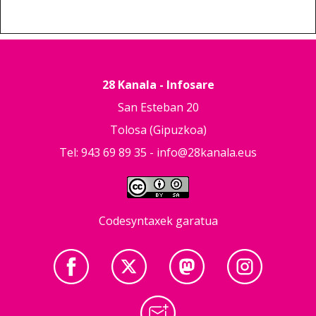
28 Kanala - Infosare
San Esteban 20
Tolosa (Gipuzkoa)
Tel: 943 69 89 35 -
info@28kanala.eus
Codesyntaxek garatua