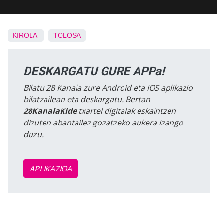
KIROLA
TOLOSA
DESKARGATU GURE APPa!
Bilatu 28 Kanala zure Android eta iOS aplikazio
bilatzailean eta deskargatu. Bertan
28KanalaKide
txartel digitalak eskaintzen
dizuten abantailez gozatzeko aukera izango
duzu.
APLIKAZIOA