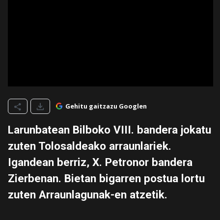
Gehitu gaitzazu Googlen
Larunbatean Bilboko VIII. bandera jokatu
zuten Tolosaldeako arraunlariek.
Igandean berriz, X. Petronor bandera
Zierbenan. Bietan bigarren postua lortu
zuten Arraunlagunak-en atzetik.