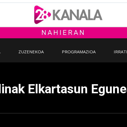
NAHIERAN
A
ZUZENEKOA
PROGRAMAZIOA
IRRAT
dinak Elkartasun Egun