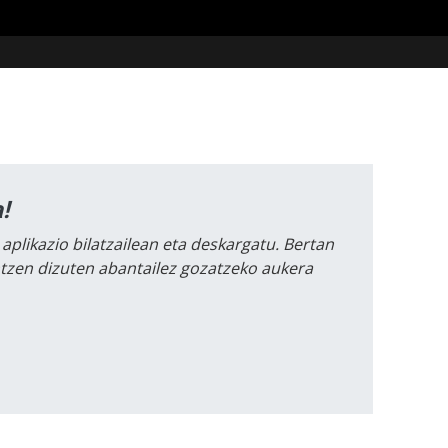
!
 aplikazio bilatzailean eta deskargatu. Bertan
intzen dizuten abantailez gozatzeko aukera