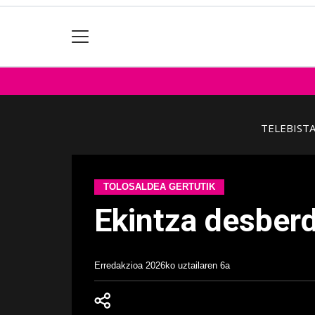
TELEBIST
TOLOSALDEA GERTUTIK
Ekintza desber
Erredakzioa
2026ko uztailaren 6a