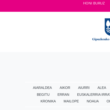
HONI BURUZ
AIARALDEA
AIKOR
AIURRI
ALEA
BEGITU
ERRAN
EUSKALERRIA IRRA
KRONIKA
MAILOPE
NOAUA
O