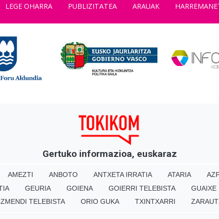
LEGE OHARRA
PUBLIZITATEA
ARAUAK
HARREMANE
Gertuko informazioa, euskaraz
AMEZTI
ANBOTO
ANTXETA IRRATIA
ATARIA
AZP
TIA
GEURIA
GOIENA
GOIERRI TELEBISTA
GUAIXE
IZMENDI TELEBISTA
ORIO GUKA
TXINTXARRI
ZARAUT