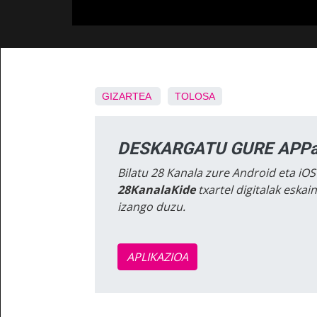
GIZARTEA
TOLOSA
DESKARGATU GURE APPa
Bilatu 28 Kanala zure Android eta iOS
28KanalaKide
txartel digitalak eska
izango duzu.
APLIKAZIOA