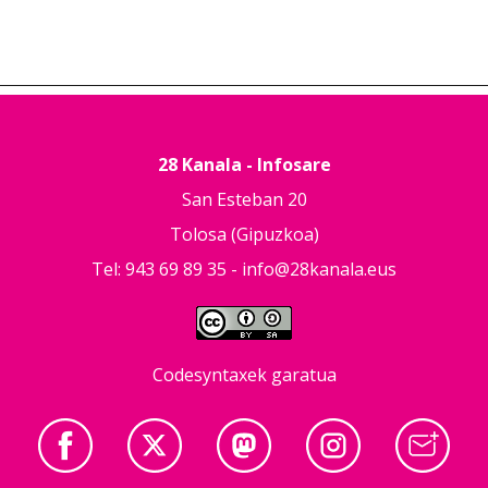
28 Kanala - Infosare
San Esteban 20
Tolosa (Gipuzkoa)
Tel: 943 69 89 35 -
info@28kanala.eus
Codesyntaxek garatua