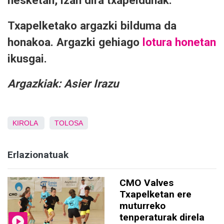
nesketan, izan dira txapeldunak.
Txapelketako argazki bilduma da
honakoa. Argazki gehiago
lotura honetan
ikusgai.
Argazkiak: Asier Irazu
KIROLA
TOLOSA
Erlazionatuak
CMO Valves
Txapelketan ere
muturreko
tenperaturak direla