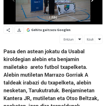
Gehitu gaitzazu Googlen
Entzun
Itzuli
Pasa den astean jokatu da Usabal
kiroldegian alebin eta benjamin
mailetako areto futbol txapelketa.
Alebin mutiletan Marrazo Gorriak A
taldeak irabazi du txapelketa, alebin
nesketan, Tarukutratuk. Benjaminetan
Kantera JR, mutiletan eta Otso Beltzak,