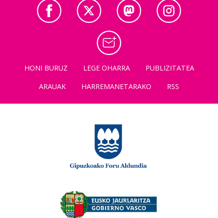
HONI BURUZ
LEGE OHARRA
PUBLIZITATEA
ARAUAK
HARREMANETARAKO
RSS