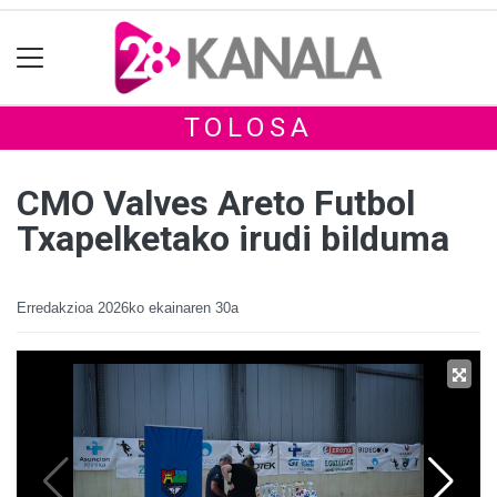
TOLOSA
CMO Valves Areto Futbol
Txapelketako irudi bilduma
Erredakzioa
2026ko ekainaren 30a