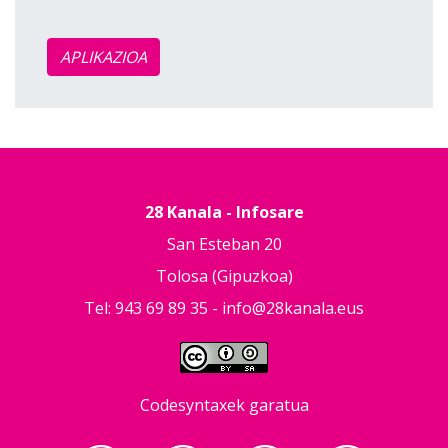
APLIKAZIOA
28 Kanala - Infosare
San Esteban 20
Tolosa (Gipuzkoa)
Tel: 943 69 89 35 -
info@28kanala.eus
Codesyntaxek garatua