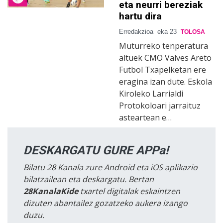
eta neurri bereziak
hartu dira
Erredakzioa
eka 23
TOLOSA
Muturreko tenperatura
altuek CMO Valves Areto
Futbol Txapelketan ere
eragina izan dute. Eskola
Kiroleko Larrialdi
Protokoloari jarraituz
asteartean e…
DESKARGATU GURE APPa!
Bilatu 28 Kanala zure Android eta iOS aplikazio
bilatzailean eta deskargatu. Bertan
28KanalaKide
txartel digitalak eskaintzen
dizuten abantailez gozatzeko aukera izango
duzu.