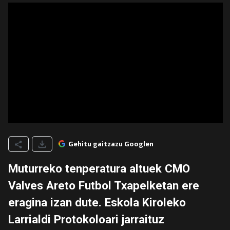
Gehitu gaitzazu Googlen
Muturreko tenperatura altuek CMO
Valves Areto Futbol Txapelketan ere
eragina izan dute. Eskola Kiroleko
Larrialdi Protokoloari jarraituz