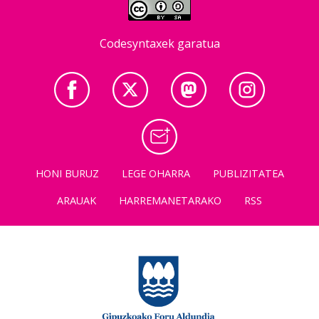
Codesyntaxek garatua
HONI BURUZ
LEGE OHARRA
PUBLIZITATEA
ARAUAK
HARREMANETARAKO
RSS