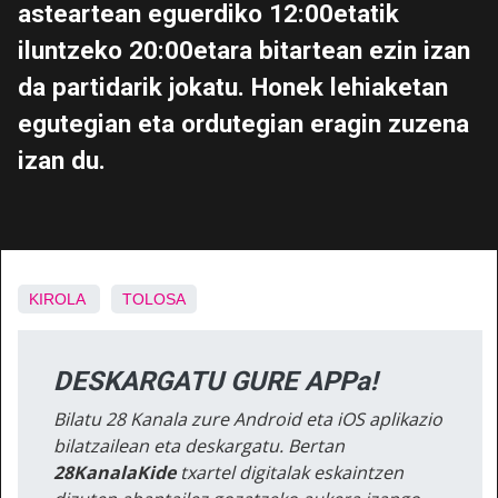
asteartean eguerdiko 12:00etatik
iluntzeko 20:00etara bitartean ezin izan
da partidarik jokatu. Honek lehiaketan
egutegian eta ordutegian eragin zuzena
izan du.
KIROLA
TOLOSA
DESKARGATU GURE APPa!
Bilatu 28 Kanala zure Android eta iOS aplikazio
bilatzailean eta deskargatu. Bertan
28KanalaKide
txartel digitalak eskaintzen