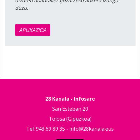
dizuten abantailez gozatzeko aukera izango
duzu.
APLIKAZIOA
28 Kanala - Infosare
San Esteban 20
Tolosa (Gipuzkoa)
Tel: 943 69 89 35 -
info@28kanala.eus