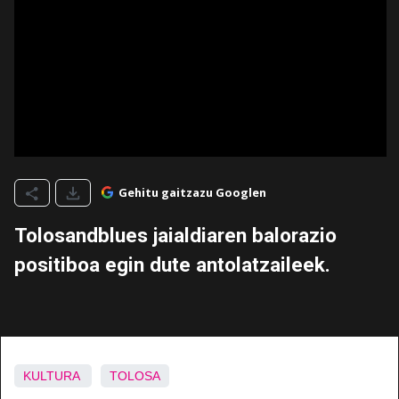
Gehitu gaitzazu Googlen
Tolosandblues jaialdiaren balorazio
positiboa egin dute antolatzaileek.
KULTURA
TOLOSA