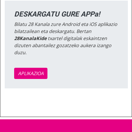
DESKARGATU GURE APPa!
Bilatu 28 Kanala zure Android eta iOS aplikazio
bilatzailean eta deskargatu. Bertan
28KanalaKide
txartel digitalak eskaintzen
dizuten abantailez gozatzeko aukera izango
duzu.
APLIKAZIOA