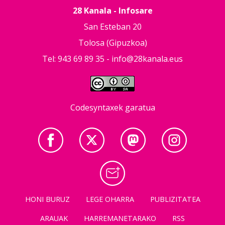
28 Kanala - Infosare
San Esteban 20
Tolosa (Gipuzkoa)
Tel: 943 69 89 35 -
info@28kanala.eus
Codesyntaxek garatua
HONI BURUZ
LEGE OHARRA
PUBLIZITATEA
ARAUAK
HARREMANETARAKO
RSS