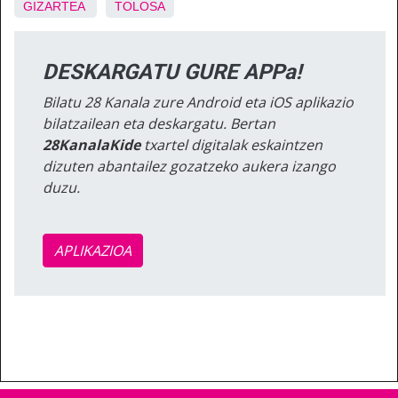
GIZARTEA
TOLOSA
DESKARGATU GURE APPa!
Bilatu 28 Kanala zure Android eta iOS aplikazio
bilatzailean eta deskargatu. Bertan
28KanalaKide
txartel digitalak eskaintzen
dizuten abantailez gozatzeko aukera izango
duzu.
APLIKAZIOA