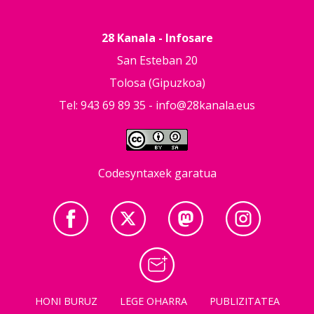
28 Kanala - Infosare
San Esteban 20
Tolosa (Gipuzkoa)
Tel: 943 69 89 35 -
info@28kanala.eus
Codesyntaxek garatua
HONI BURUZ
LEGE OHARRA
PUBLIZITATEA