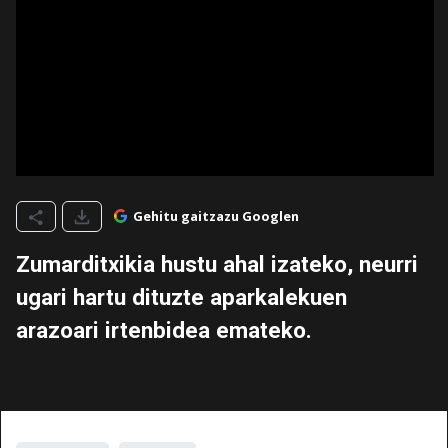
Gehitu gaitzazu Googlen
Zumarditxikia hustu ahal izateko, neurri
ugari hartu dituzte aparkalekuen
arazoari irtenbidea emateko.