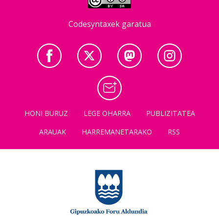
Codesyntaxek garatua
HONI BURUZ
LEGE OHARRA
PUBLIZITATEA
ARAUAK
HARREMANETARAKO
RSS