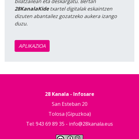
bilatzailean eta deskargatu. Bertan
28KanalaKide
txartel digitalak eskaintzen
dizuten abantailez gozatzeko aukera izango
duzu.
APLIKAZIOA
28 Kanala - Infosare
San Esteban 20
Tolosa (Gipuzkoa)
Tel: 943 69 89 35 -
info@28kanala.eus