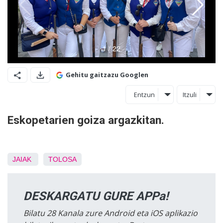
Gehitu gaitzazu Googlen
Entzun
Itzuli
Eskopetarien goiza argazkitan.
JAIAK
TOLOSA
DESKARGATU GURE APPa!
Bilatu 28 Kanala zure Android eta iOS aplikazio