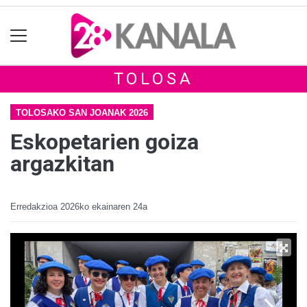
TOLOSA
TOLOSAKO SAN JOANAK 2026
Eskopetarien goiza
argazkitan
Erredakzioa
2026ko ekainaren 24a