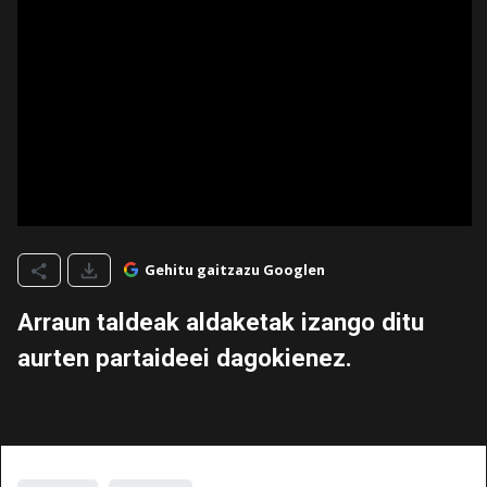
Gehitu gaitzazu Googlen
Arraun taldeak aldaketak izango ditu
aurten partaideei dagokienez.