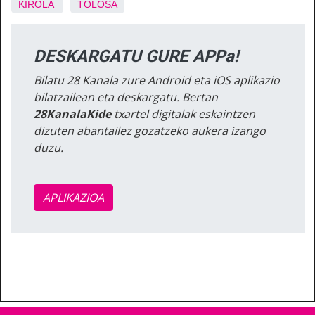
KIROLA
TOLOSA
DESKARGATU GURE APPa!
Bilatu 28 Kanala zure Android eta iOS aplikazio
bilatzailean eta deskargatu. Bertan
28KanalaKide
txartel digitalak eskaintzen
dizuten abantailez gozatzeko aukera izango
duzu.
APLIKAZIOA