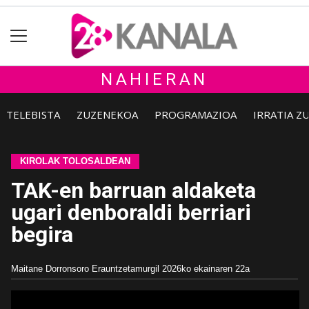
NAHIERAN
TELEBISTA
ZUZENEKOA
PROGRAMAZIOA
IRRATIA Z
KIROLAK TOLOSALDEAN
TAK-en barruan aldaketa
ugari denboraldi berriari
begira
Maitane Dorronsoro Erauntzetamurgil
2026ko ekainaren 22a