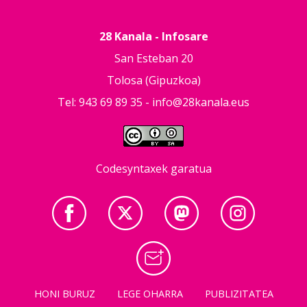
28 Kanala - Infosare
San Esteban 20
Tolosa (Gipuzkoa)
Tel: 943 69 89 35 -
info@28kanala.eus
Codesyntaxek garatua
HONI BURUZ
LEGE OHARRA
PUBLIZITATEA