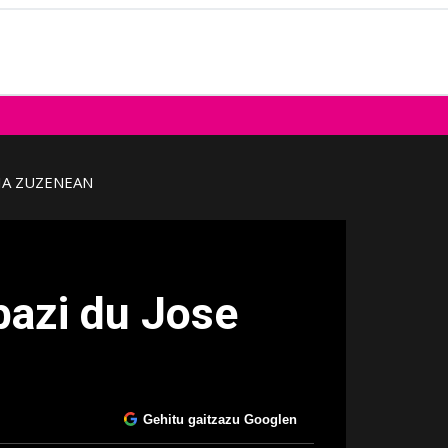
IA ZUZENEAN
bazi du Jose
Gehitu gaitzazu Googlen