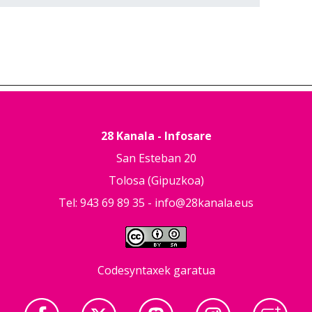
28 Kanala - Infosare
San Esteban 20
Tolosa (Gipuzkoa)
Tel: 943 69 89 35 -
info@28kanala.eus
Codesyntaxek garatua