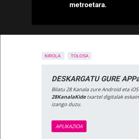
metroetara.
KIROLA
TOLOSA
DESKARGATU GURE APPa
Bilatu 28 Kanala zure Android eta iOS
28KanalaKide
txartel digitalak eska
izango duzu.
APLIKAZIOA