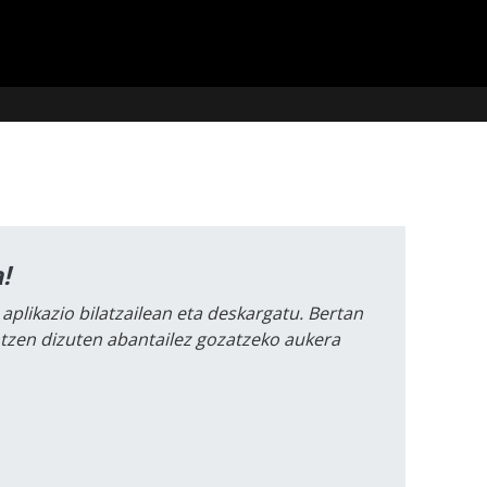
!
 aplikazio bilatzailean eta deskargatu. Bertan
intzen dizuten abantailez gozatzeko aukera