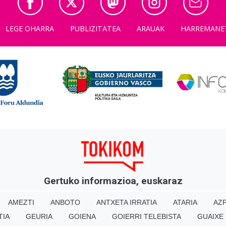
LEGE OHARRA
PUBLIZITATEA
ARAUAK
HARREMANE
Gertuko informazioa, euskaraz
AMEZTI
ANBOTO
ANTXETA IRRATIA
ATARIA
AZP
TIA
GEURIA
GOIENA
GOIERRI TELEBISTA
GUAIXE