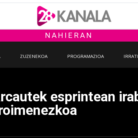
NAHIERAN
A
ZUZENEKOA
PROGRAMAZIOA
IRRAT
rcautek esprintean ira
Oroimenezkoa