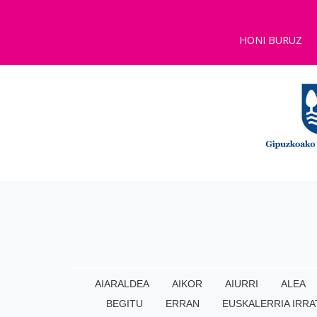
HONI BURUZ
AIARALDEA
AIKOR
AIURRI
ALEA
BEGITU
ERRAN
EUSKALERRIA IRRA