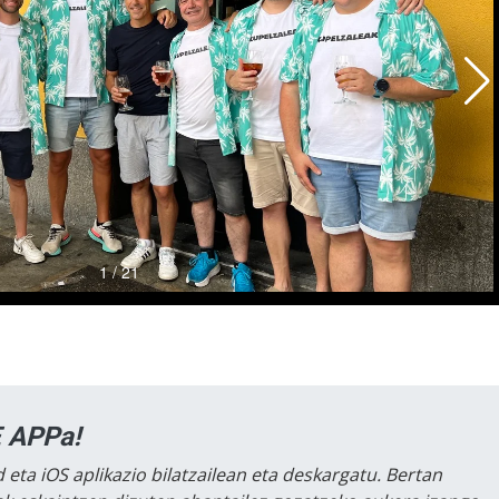
 APPa!
 eta iOS aplikazio bilatzailean eta deskargatu. Bertan