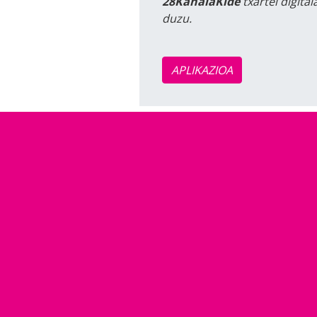
28KanalaKide
txartel digita
duzu.
APLIKAZIOA