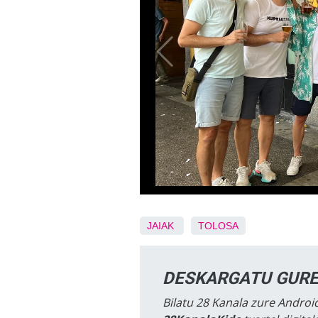
JAIAK
TOLOSA
DESKARGATU GURE
Bilatu 28 Kanala zure Android