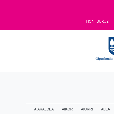
HONI BURUZ
AIARALDEA
AIKOR
AIURRI
ALEA