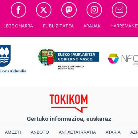
LEGE OHARRA
PUBLIZITATEA
ARAUAK
HARREMANE
Gertuko informazioa, euskaraz
AMEZTI
ANBOTO
ANTXETA IRRATIA
ATARIA
AZP