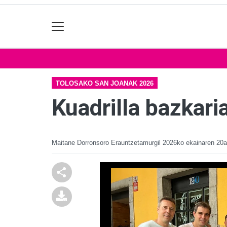
TOLOSAKO SAN JOANAK 2026
Kuadrilla bazkari
Maitane Dorronsoro Erauntzetamurgil
2026ko ekainaren 20a