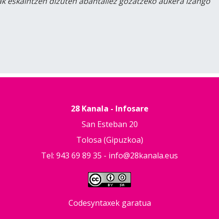
lak eskaintzen dizuten abantailez gozatzeko aukera izango
28 Kanala - Infosare
San Esteban 20
Tolosa (Gipuzkoa)
Tel: 943 69 89 35 -
info@28kanala.eus
Codesyntaxek garatua