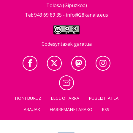
Tolosa (Gipuzkoa)
Tel: 943 69 89 35 -
info@28kanala.eus
Codesyntaxek garatua
HONI BURUZ
LEGE OHARRA
PUBLIZITATEA
ARAUAK
HARREMANETARAKO
RSS