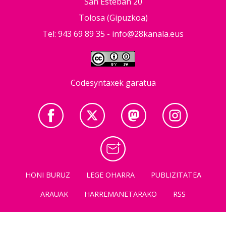
San Esteban 20
Tolosa (Gipuzkoa)
Tel: 943 69 89 35 -
info@28kanala.eus
Codesyntaxek garatua
HONI BURUZ
LEGE OHARRA
PUBLIZITATEA
ARAUAK
HARREMANETARAKO
RSS