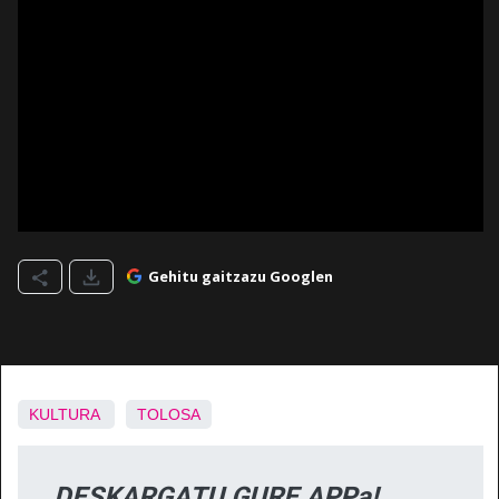
Gehitu gaitzazu Googlen
KULTURA
TOLOSA
DESKARGATU GURE APPa!