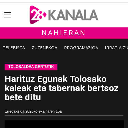
NAHIERAN
TELEBISTA
ZUZENEKOA
PROGRAMAZIOA
IRRATIA Z
TOLOSALDEA GERTUTIK
Harituz Egunak Tolosako
kaleak eta tabernak bertsoz
bete ditu
Erredakzioa
2026ko ekainaren 15a