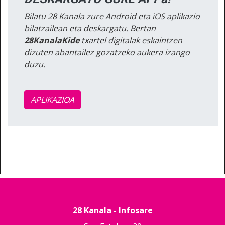
Bilatu 28 Kanala zure Android eta iOS aplikazio
bilatzailean eta deskargatu. Bertan
28KanalaKide
txartel digitalak eskaintzen
dizuten abantailez gozatzeko aukera izango
duzu.
APLIKAZIOA
28 Kanala - Infosare