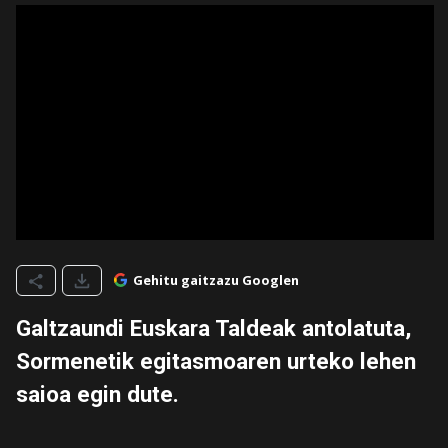
Gehitu gaitzazu Googlen
Galtzaundi Euskara Taldeak antolatuta,
Sormenetik egitasmoaren urteko lehen
saioa egin dute.