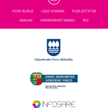
HONI BURUZ
LEGE OHARRA
PUBLIZITATEA
ARAUAK
HARREMANETARAKO
RSS