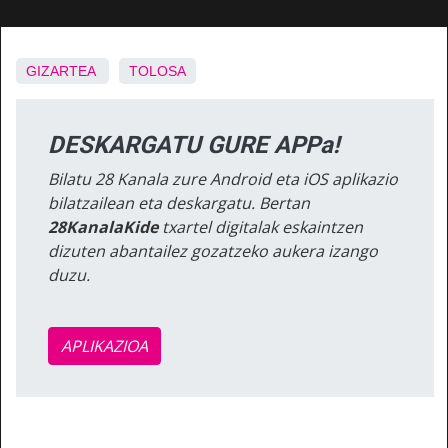
GIZARTEA
TOLOSA
DESKARGATU GURE APPa!
Bilatu 28 Kanala zure Android eta iOS aplikazio
bilatzailean eta deskargatu. Bertan
28KanalaKide
txartel digitalak eskaintzen
dizuten abantailez gozatzeko aukera izango
duzu.
APLIKAZIOA