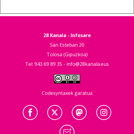
28 Kanala - Infosare
San Esteban 20
Tolosa (Gipuzkoa)
Tel: 943 69 89 35 -
info@28kanala.eus
Codesyntaxek garatua