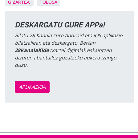
GIZARTEA
TOLOSA
DESKARGATU GURE APPa!
Bilatu 28 Kanala zure Android eta iOS aplikazio
bilatzailean eta deskargatu. Bertan
28KanalaKide
txartel digitalak eskaintzen
dizuten abantailez gozatzeko aukera izango
duzu.
APLIKAZIOA