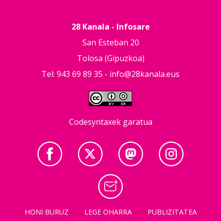
28 Kanala - Infosare
San Esteban 20
Tolosa (Gipuzkoa)
Tel: 943 69 89 35 -
info@28kanala.eus
Codesyntaxek garatua
HONI BURUZ
LEGE OHARRA
PUBLIZITATEA