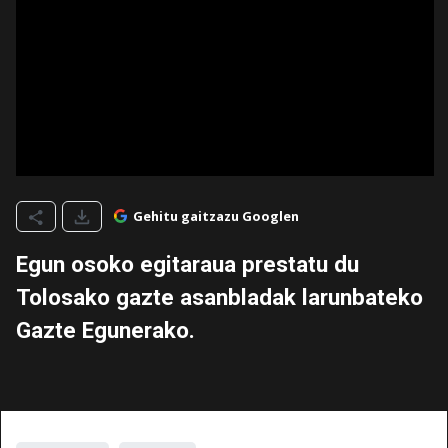
Gehitu gaitzazu Googlen
Egun osoko egitaraua prestatu du
Tolosako gazte asanbladak larunbateko
Gazte Egunerako.