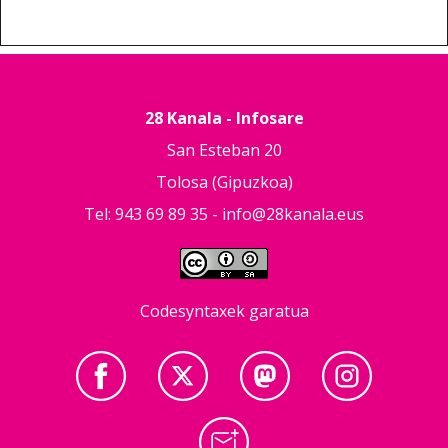
28 Kanala - Infosare
San Esteban 20
Tolosa (Gipuzkoa)
Tel: 943 69 89 35 -
info@28kanala.eus
Codesyntaxek garatua