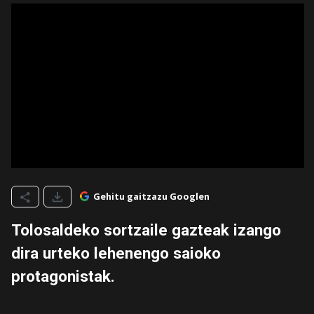
Gehitu gaitzazu Googlen
Tolosaldeko sortzaile gazteak izango
dira urteko lehenengo saioko
protagonistak.