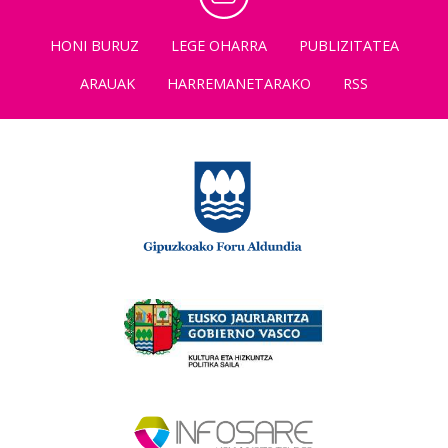
HONI BURUZ
LEGE OHARRA
PUBLIZITATEA
ARAUAK
HARREMANETARAKO
RSS