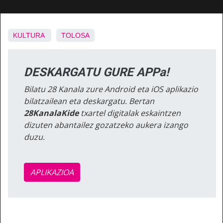
KULTURA
TOLOSA
DESKARGATU GURE APPa!
Bilatu 28 Kanala zure Android eta iOS aplikazio
bilatzailean eta deskargatu. Bertan
28KanalaKide
txartel digitalak eskaintzen
dizuten abantailez gozatzeko aukera izango
duzu.
APLIKAZIOA