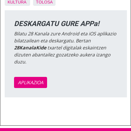
KULTURA
TOLOSA
DESKARGATU GURE APPa!
Bilatu 28 Kanala zure Android eta iOS aplikazio
bilatzailean eta deskargatu. Bertan
28KanalaKide
txartel digitalak eskaintzen
dizuten abantailez gozatzeko aukera izango
duzu.
APLIKAZIOA