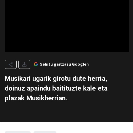
Gehitu gaitzazu Googlen
Musikari ugarik girotu dute herria,
doinuz apaindu baitituzte kale eta
plazak Musikherrian.