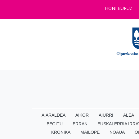
HONI BURUZ
AIARALDEA
AIKOR
AIURRI
ALEA
BEGITU
ERRAN
EUSKALERRIA IRRA
KRONIKA
MAILOPE
NOAUA
O