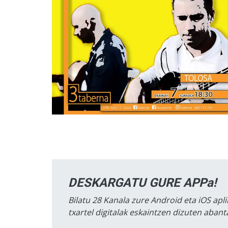
DESKARGATU GURE APPa!
Bilatu 28 Kanala zure Android eta iOS apli
txartel digitalak eskaintzen dizuten aban