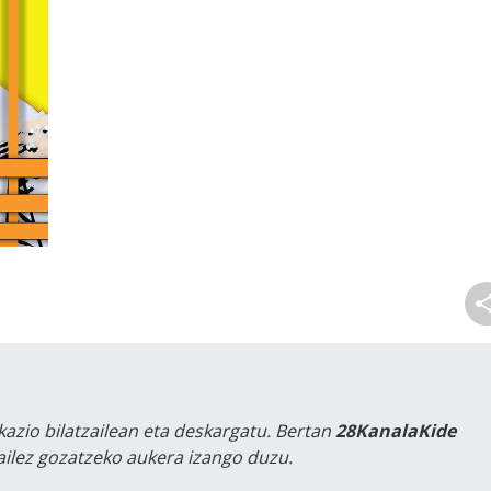
kazio bilatzailean eta deskargatu. Bertan
28KanalaKide
tailez gozatzeko aukera izango duzu.