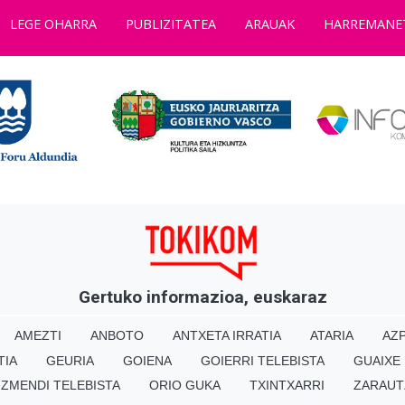
LEGE OHARRA
PUBLIZITATEA
ARAUAK
HARREMANE
Gertuko informazioa, euskaraz
AMEZTI
ANBOTO
ANTXETA IRRATIA
ATARIA
AZP
TIA
GEURIA
GOIENA
GOIERRI TELEBISTA
GUAIXE
IZMENDI TELEBISTA
ORIO GUKA
TXINTXARRI
ZARAUT