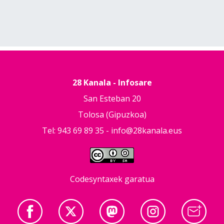
28 Kanala - Infosare
San Esteban 20
Tolosa (Gipuzkoa)
Tel: 943 69 89 35 -
info@28kanala.eus
Codesyntaxek garatua