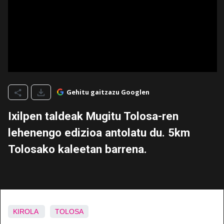
Gehitu gaitzazu Googlen
Ixilpen taldeak Mugitu Tolosa-ren
lehenengo edizioa antolatu du. 5km
Tolosako kaleetan barrena.
KIROLA
TOLOSA