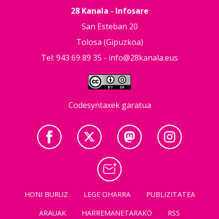
28 Kanala - Infosare
San Esteban 20
Tolosa (Gipuzkoa)
Tel: 943 69 89 35 -
info@28kanala.eus
Codesyntaxek garatua
HONI BURUZ
LEGE OHARRA
PUBLIZITATEA
ARAUAK
HARREMANETARAKO
RSS