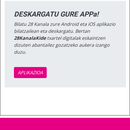
DESKARGATU GURE APPa!
Bilatu 28 Kanala zure Android eta iOS aplikazio
bilatzailean eta deskargatu. Bertan
28KanalaKide
txartel digitalak eskaintzen
dizuten abantailez gozatzeko aukera izango
duzu.
APLIKAZIOA