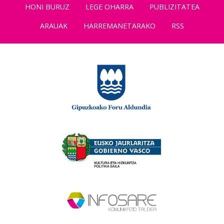
HONI BURUZ
LEGE OHARRA
PUBLIZITATEA
ARAUAK
HARREMANETARAKO
RSS