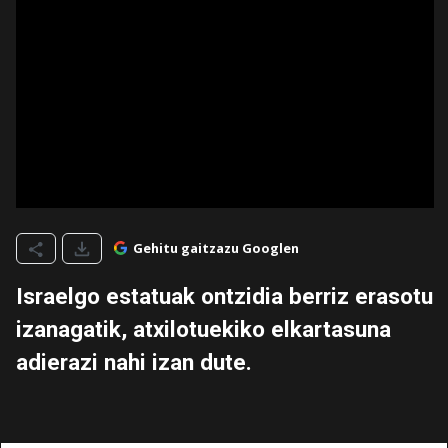
Gehitu gaitzazu Googlen
Israelgo estatuak ontzidia berriz erasotu
izanagatik, atxilotuekiko elkartasuna
adierazi nahi izan dute.