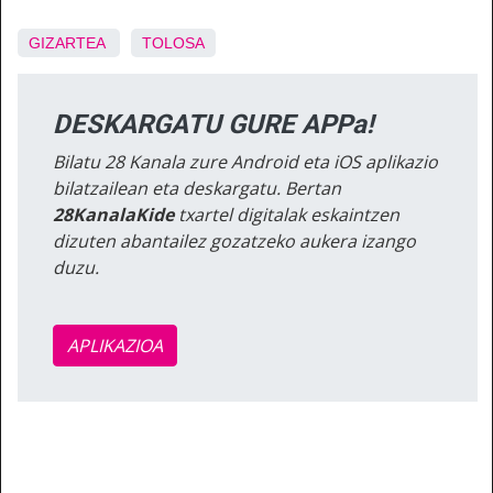
GIZARTEA
TOLOSA
DESKARGATU GURE APPa!
Bilatu 28 Kanala zure Android eta iOS aplikazio
bilatzailean eta deskargatu. Bertan
28KanalaKide
txartel digitalak eskaintzen
dizuten abantailez gozatzeko aukera izango
duzu.
APLIKAZIOA