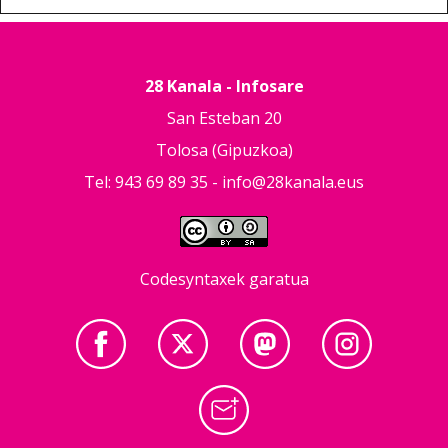
28 Kanala - Infosare
San Esteban 20
Tolosa (Gipuzkoa)
Tel: 943 69 89 35 -
info@28kanala.eus
Codesyntaxek garatua