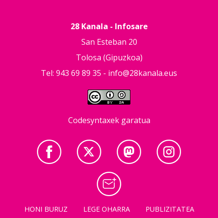
28 Kanala - Infosare
San Esteban 20
Tolosa (Gipuzkoa)
Tel: 943 69 89 35 -
info@28kanala.eus
Codesyntaxek garatua
HONI BURUZ
LEGE OHARRA
PUBLIZITATEA