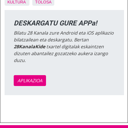
KULTURA
TOLOSA
DESKARGATU GURE APPa!
Bilatu 28 Kanala zure Android eta iOS aplikazio
bilatzailean eta deskargatu. Bertan
28KanalaKide
txartel digitalak eskaintzen
dizuten abantailez gozatzeko aukera izango
duzu.
APLIKAZIOA