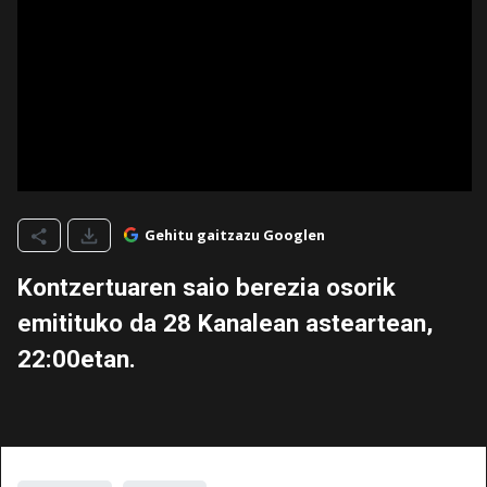
Gehitu gaitzazu Googlen
Kontzertuaren saio berezia osorik
emitituko da 28 Kanalean asteartean,
22:00etan.