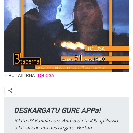
HIRU TABERNA,
TOLOSA
DESKARGATU GURE APPa!
Bilatu 28 Kanala zure Android eta iOS aplikazio
bilatzailean eta deskargatu. Bertan