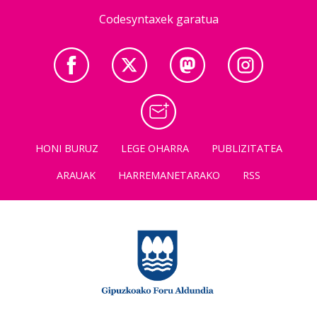
Codesyntaxek garatua
HONI BURUZ
LEGE OHARRA
PUBLIZITATEA
ARAUAK
HARREMANETARAKO
RSS