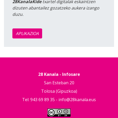
28KanalaKide
txartel digitalak eskaintzen
dizuten abantailez gozatzeko aukera izango
duzu.
APLIKAZIOA
28 Kanala - Infosare
San Esteban 20
Tolosa (Gipuzkoa)
Tel: 943 69 89 35 -
info@28kanala.eus