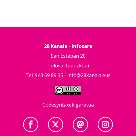
28 Kanala - Infosare
San Esteban 20
Tolosa (Gipuzkoa)
Tel: 943 69 89 35 -
info@28kanala.eus
Codesyntaxek garatua