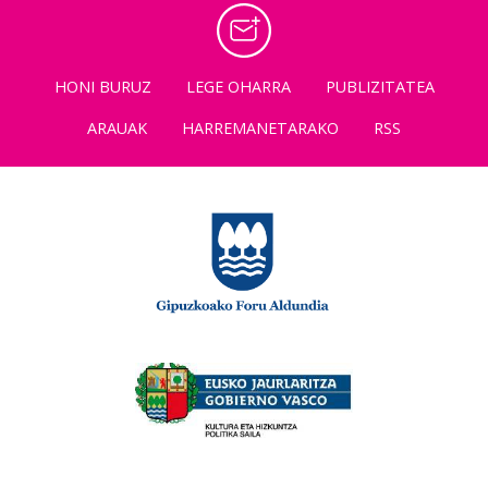
HONI BURUZ
LEGE OHARRA
PUBLIZITATEA
ARAUAK
HARREMANETARAKO
RSS