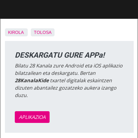
KIROLA
TOLOSA
DESKARGATU GURE APPa!
Bilatu 28 Kanala zure Android eta iOS aplikazio
bilatzailean eta deskargatu. Bertan
28KanalaKide
txartel digitalak eskaintzen
dizuten abantailez gozatzeko aukera izango
duzu.
APLIKAZIOA