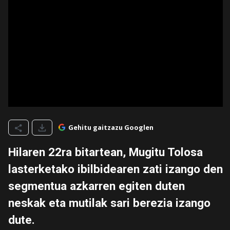
Gehitu gaitzazu Googlen
Hilaren 22ra bitartean, Mugitu Tolosa
lasterketako ibilbidearen zati izango den
segmentua azkarren egiten duten
neskak eta mutilak sari berezia izango
dute.