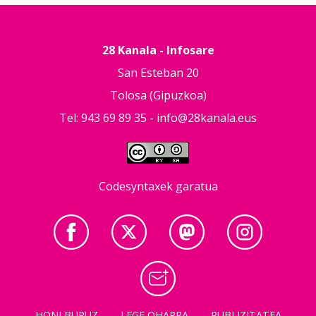
28 Kanala - Infosare
San Esteban 20
Tolosa (Gipuzkoa)
Tel: 943 69 89 35 -
info@28kanala.eus
Codesyntaxek garatua
HONI BURUZ
LEGE OHARRA
PUBLIZITATEA