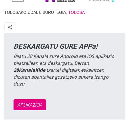
TOLOSAKO UDAL LIBURUTEGIA,
TOLOSA
DESKARGATU GURE APPa!
Bilatu 28 Kanala zure Android eta iOS aplikazio
bilatzailean eta deskargatu. Bertan
28KanalaKide
txartel digitalak eskaintzen
dizuten abantailez gozatzeko aukera izango
duzu.
APLIKAZIOA