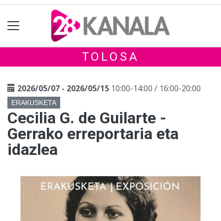
TOLOSA
2026/05/07 - 2026/05/15
10:00-14:00 / 16:00-20:00
ERAKUSKETA
Cecilia G. de Guilarte -
Gerrako erreportaria eta
idazlea