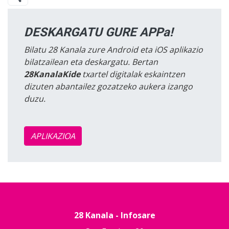
DESKARGATU GURE APPa!
Bilatu 28 Kanala zure Android eta iOS aplikazio
bilatzailean eta deskargatu. Bertan
28KanalaKide
txartel digitalak eskaintzen
dizuten abantailez gozatzeko aukera izango
duzu.
APLIKAZIOA
28 Kanala - Infosare