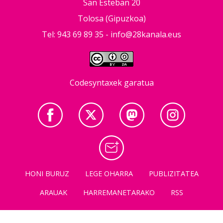
San Esteban 20
Tolosa (Gipuzkoa)
Tel: 943 69 89 35 -
info@28kanala.eus
Codesyntaxek garatua
HONI BURUZ
LEGE OHARRA
PUBLIZITATEA
ARAUAK
HARREMANETARAKO
RSS