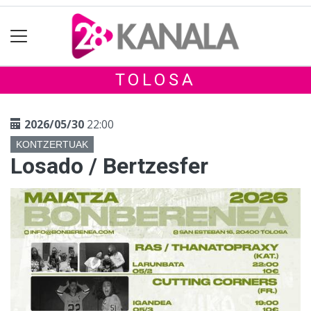
TOLOSA
2026/05/30
22:00
KONTZERTUAK
Losado / Bertzesfer