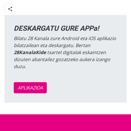
DESKARGATU GURE APPa!
Bilatu 28 Kanala zure Android eta iOS aplikazio
bilatzailean eta deskargatu. Bertan
28KanalaKide
txartel digitalak eskaintzen
dizuten abantailez gozatzeko aukera izango
duzu.
APLIKAZIOA