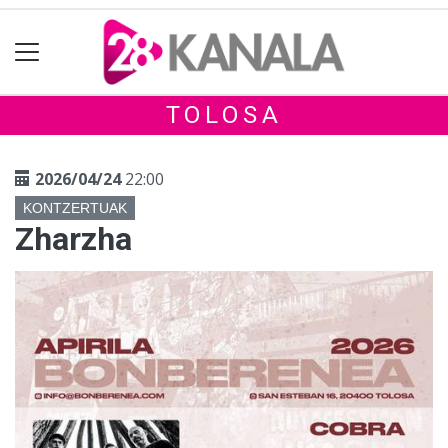
TOLOSA
2026/04/24
22:00
KONTZERTUAK
Zharzha