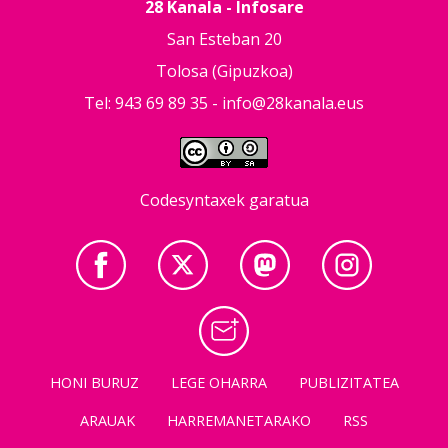
28 Kanala - Infosare
San Esteban 20
Tolosa (Gipuzkoa)
Tel: 943 69 89 35 -
info@28kanala.eus
Codesyntaxek garatua
HONI BURUZ
LEGE OHARRA
PUBLIZITATEA
ARAUAK
HARREMANETARAKO
RSS