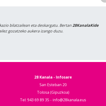
kazio bilatzailean eta deskargatu. Bertan
28KanalaKide
tailez gozatzeko aukera izango duzu.
28 Kanala - Infosare
San Esteban 20
Tolosa (Gipuzkoa)
Tel: 943 69 89 35 -
info@28kanala.eus