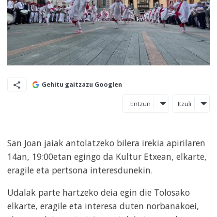
Gehitu gaitzazu Googlen
Entzun
Itzuli
San Joan jaiak antolatzeko bilera irekia apirilaren
14an, 19:00etan egingo da Kultur Etxean, elkarte,
eragile eta pertsona interesdunekin.
Udalak parte hartzeko deia egin die Tolosako
elkarte, eragile eta interesa duten norbanakoei,