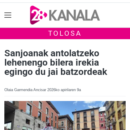
TOLOSA
Sanjoanak antolatzeko
lehenengo bilera irekia
egingo du jai batzordeak
Olaia Garmendia Ancisar
2026ko apirilaren 9a