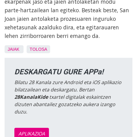
ekarpenak jaso eta jaien antolaketan modu
parte-hartzailean lan egiteko. Besteak beste, San
Joan jaien antolaketa prozesuaren inguruko
xehetasunak azalduko dira, eta egitarauaren
lehen zirriborroaren berri emango da.
JAIAK
TOLOSA
DESKARGATU GURE APPa!
Bilatu 28 Kanala zure Android eta iOS aplikazio
bilatzailean eta deskargatu. Bertan
28KanalaKide
txartel digitalak eskaintzen
dizuten abantailez gozatzeko aukera izango
duzu.
APLIKAZIOA