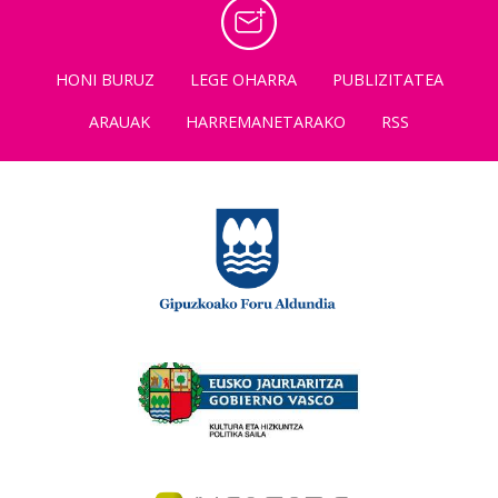
HONI BURUZ
LEGE OHARRA
PUBLIZITATEA
ARAUAK
HARREMANETARAKO
RSS