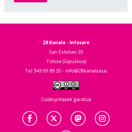
28 Kanala - Infosare
San Esteban 20
Tolosa (Gipuzkoa)
Tel: 943 69 89 35 -
info@28kanala.eus
Codesyntaxek garatua