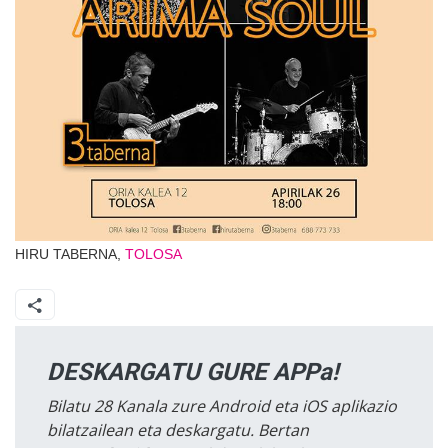
HIRU TABERNA,
TOLOSA
DESKARGATU GURE APPa!
Bilatu 28 Kanala zure Android eta iOS aplikazio
bilatzailean eta deskargatu. Bertan