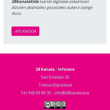
28KanalaKide
txartel digitalak eskaintzen
dizuten abantailez gozatzeko aukera izango
duzu.
APLIKAZIOA
28 Kanala - Infosare
San Esteban 20
Tolosa (Gipuzkoa)
Tel: 943 69 89 35 -
info@28kanala.eus