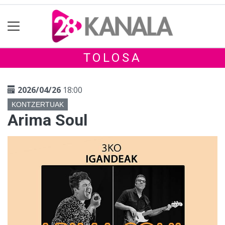
TOLOSA
2026/04/26
18:00
KONTZERTUAK
Arima Soul