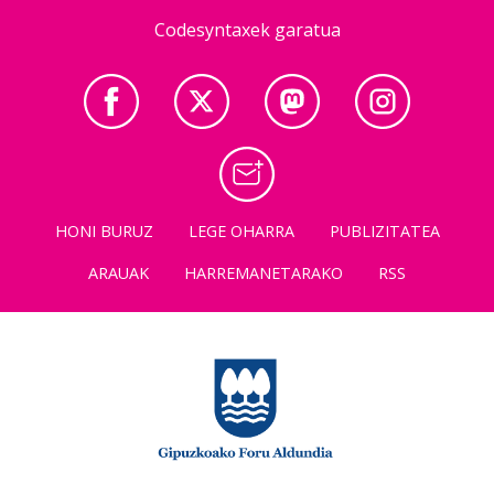
Codesyntaxek garatua
HONI BURUZ
LEGE OHARRA
PUBLIZITATEA
ARAUAK
HARREMANETARAKO
RSS