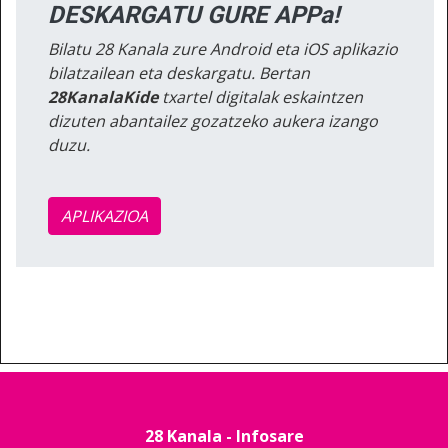
DESKARGATU GURE APPa!
Bilatu 28 Kanala zure Android eta iOS aplikazio
bilatzailean eta deskargatu. Bertan
28KanalaKide
txartel digitalak eskaintzen
dizuten abantailez gozatzeko aukera izango
duzu.
APLIKAZIOA
28 Kanala - Infosare