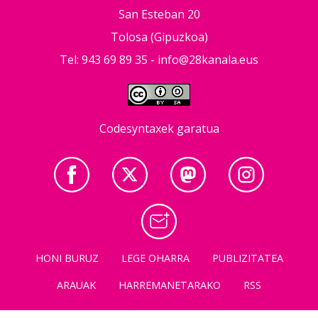
San Esteban 20
Tolosa (Gipuzkoa)
Tel: 943 69 89 35 -
info@28kanala.eus
Codesyntaxek garatua
HONI BURUZ
LEGE OHARRA
PUBLIZITATEA
ARAUAK
HARREMANETARAKO
RSS