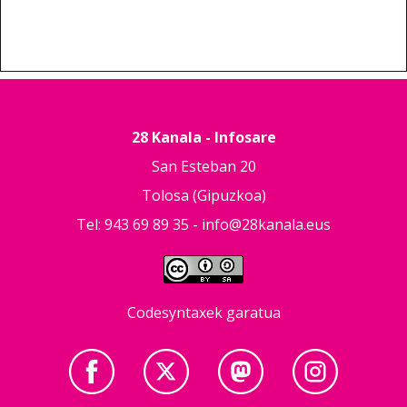
28 Kanala - Infosare
San Esteban 20
Tolosa (Gipuzkoa)
Tel: 943 69 89 35 -
info@28kanala.eus
Codesyntaxek garatua