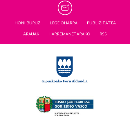
HONI BURUZ
LEGE OHARRA
PUBLIZITATEA
ARAUAK
HARREMANETARAKO
RSS