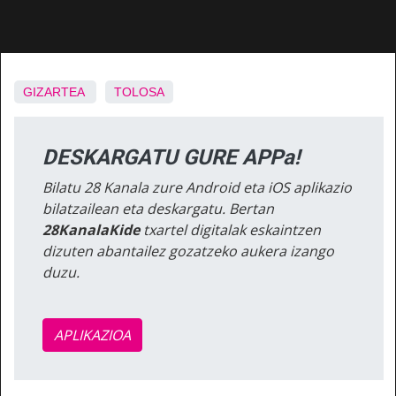
GIZARTEA
TOLOSA
DESKARGATU GURE APPa!
Bilatu 28 Kanala zure Android eta iOS aplikazio
bilatzailean eta deskargatu. Bertan
28KanalaKide
txartel digitalak eskaintzen
dizuten abantailez gozatzeko aukera izango
duzu.
APLIKAZIOA