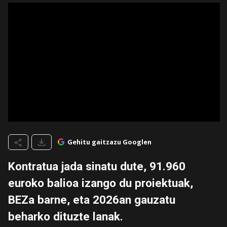
Gehitu gaitzazu Googlen
Kontratua jada sinatu dute, 91.960
euroko balioa izango du proiektuak,
BEZa barne, eta 2026an gauzatu
beharko dituzte lanak.