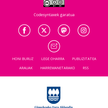
Codesyntaxek garatua
HONI BURUZ
LEGE OHARRA
PUBLIZITATEA
ARAUAK
HARREMANETARAKO
RSS