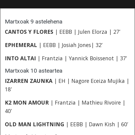
Martxoak 9 astelehena
CANTOS Y FLORES
| EEBB | Julen Elorza | 27’
EPHEMERAL
| EEBB | Josiah Jones| 32’
INTO ALTAI
| Frantzia | Yannick Boissenot | 37’
Martxoak 10 asteartea
IZARREN ZAUNKA
| EH | Nagore Eceiza Mujika |
18’
K2 MON AMOUR
| Frantzia | Mathieu Rivoire |
40’
OLD MAN LIGHTNING
| EEBB | Dawn Kish | 60’