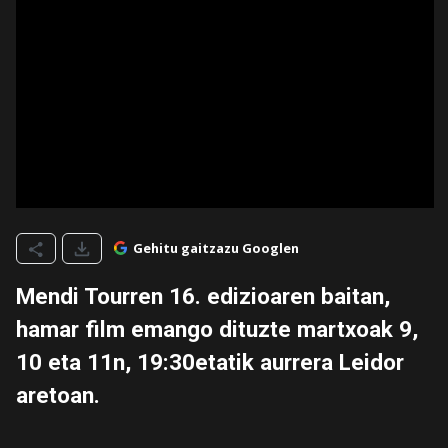
Gehitu gaitzazu Googlen
Mendi Tourren 16. edizioaren baitan,
hamar film emango dituzte martxoak 9,
10 eta 11n, 19:30etatik aurrera Leidor
aretoan.