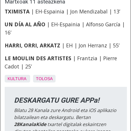
Martxoak 11 asteazkena
TXIMISTA
| EH-Espainia | Jon Mendizabal | 13’
UN DÍA AL AÑO
| EH-Espainia | Alfonso García |
16’
HARRI, ORRI, ARKATZ
| EH | Jon Herranz | 55’
LE MOULIN DES ARTISTES
| Frantzia | Pierre
Cadot | 25’
KULTURA
TOLOSA
DESKARGATU GURE APPa!
Bilatu 28 Kanala zure Android eta iOS aplikazio
bilatzailean eta deskargatu. Bertan
28KanalaKide
txartel digitalak eskaintzen