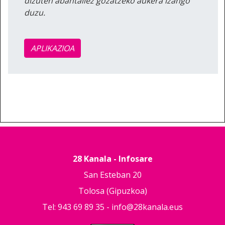
dizuten abantailez gozatzeko aukera izango
duzu.
APLIKAZIOA
28 Kanala - Infosare
San Esteban 20
Tolosa (Gipuzkoa)
Tel: 943 69 89 35 -
info@28kanala.eus