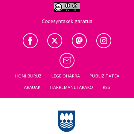
Codesyntaxek garatua
HONI BURUZ
LEGE OHARRA
PUBLIZITATEA
ARAUAK
HARREMANETARAKO
RSS