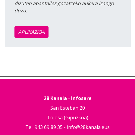
dizuten abantailez gozatzeko aukera izango
duzu.
APLIKAZIOA
28 Kanala - Infosare
San Esteban 20
Tolosa (Gipuzkoa)
Tel: 943 69 89 35 -
info@28kanala.eus