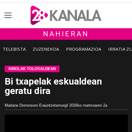
NAHIERAN
TELEBISTA
ZUZENEKOA
PROGRAMAZIOA
IRRATIA Z
KIROLAK TOLOSALDEAN
Bi txapelak eskualdean
geratu dira
Maitane Dorronsoro Erauntzetamurgil
2026ko martxoaren 2a