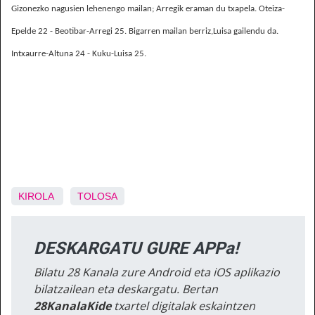
Gizonezko nagusien lehenengo mailan; Arregik eraman du txapela. Oteiza-
Epelde 22 - Beotibar-Arregi 25. Bigarren mailan berriz,Luisa gailendu da.
Intxaurre-Altuna 24 - Kuku-Luisa 25.
KIROLA
TOLOSA
DESKARGATU GURE APPa!
Bilatu 28 Kanala zure Android eta iOS aplikazio
bilatzailean eta deskargatu. Bertan
28KanalaKide
txartel digitalak eskaintzen