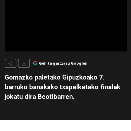
Gehitu gaitzazu Googlen
Gomazko paletako Gipuzkoako 7.
barruko banakako txapelketako finalak
jokatu dira Beotibarren.