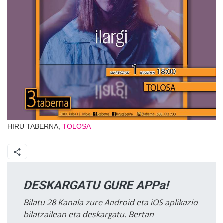
HIRU TABERNA,
TOLOSA
DESKARGATU GURE APPa!
Bilatu 28 Kanala zure Android eta iOS aplikazio
bilatzailean eta deskargatu. Bertan