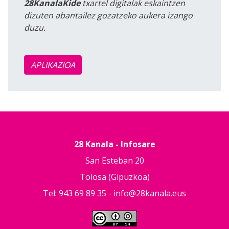
28KanalaKide
txartel digitalak eskaintzen
dizuten abantailez gozatzeko aukera izango
duzu.
APLIKAZIOA
28 Kanala - Infosare
San Esteban 20
Tolosa (Gipuzkoa)
Tel: 943 69 89 35 -
info@28kanala.eus