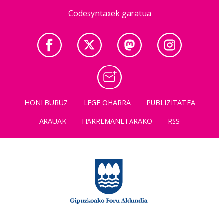
Codesyntaxek garatua
HONI BURUZ
LEGE OHARRA
PUBLIZITATEA
ARAUAK
HARREMANETARAKO
RSS