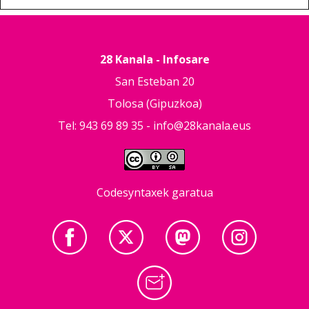
28 Kanala - Infosare
San Esteban 20
Tolosa (Gipuzkoa)
Tel: 943 69 89 35 -
info@28kanala.eus
Codesyntaxek garatua