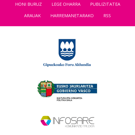
HONI BURUZ
LEGE OHARRA
PUBLIZITATEA
ARAUAK
HARREMANETARAKO
RSS