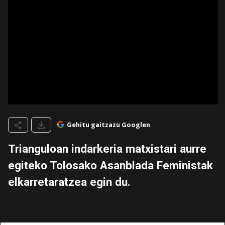
Gehitu gaitzazu Googlen
Trianguloan indarkeria matxistari aurre
egiteko Tolosako Asanblada Feministak
elkarretaratzea egin du.