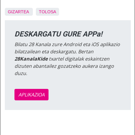
GIZARTEA
TOLOSA
DESKARGATU GURE APPa!
Bilatu 28 Kanala zure Android eta iOS aplikazio
bilatzailean eta deskargatu. Bertan
28KanalaKide
txartel digitalak eskaintzen
dizuten abantailez gozatzeko aukera izango
duzu.
APLIKAZIOA